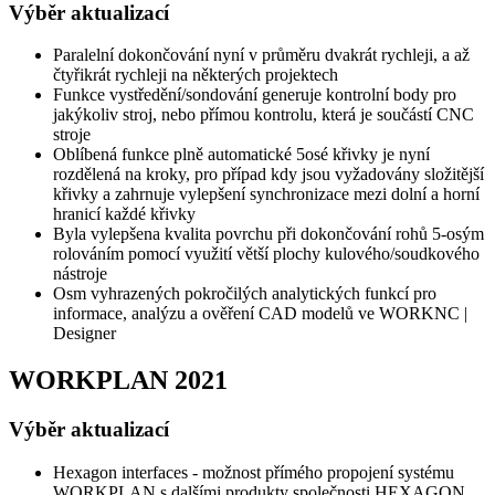
Výběr aktualizací
Paralelní dokončování nyní v průměru dvakrát rychleji, a až
čtyřikrát rychleji na některých projektech
Funkce vystředění/sondování generuje kontrolní body pro
jakýkoliv stroj, nebo přímou kontrolu, která je součástí CNC
stroje
Oblíbená funkce plně automatické 5osé křivky je nyní
rozdělená na kroky, pro případ kdy jsou vyžadovány složitější
křivky a zahrnuje vylepšení synchronizace mezi dolní a horní
hranicí každé křivky
Byla vylepšena kvalita povrchu při dokončování rohů 5-osým
rolováním pomocí využití větší plochy kulového/soudkového
nástroje
Osm vyhrazených pokročilých analytických funkcí pro
informace, analýzu a ověření CAD modelů ve WORKNC |
Designer
WORKPLAN 2021
Výběr aktualizací
Hexagon interfaces - možnost přímého propojení systému
WORKPLAN s dalšími produkty společnosti HEXAGON