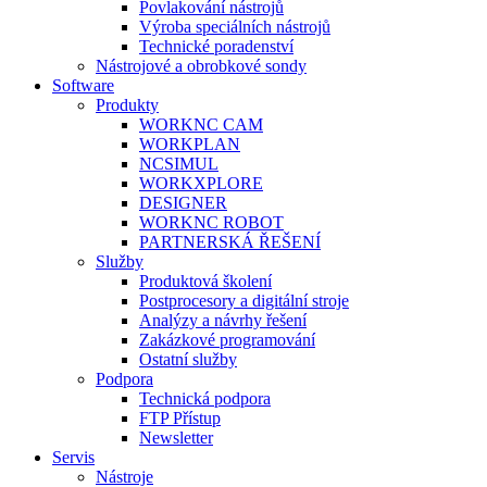
Povlakování nástrojů
Výroba speciálních nástrojů
Technické poradenství
Nástrojové a obrobkové sondy
Software
Produkty
WORKNC CAM
WORKPLAN
NCSIMUL
WORKXPLORE
DESIGNER
WORKNC ROBOT
PARTNERSKÁ ŘEŠENÍ
Služby
Produktová školení
Postprocesory a digitální stroje
Analýzy a návrhy řešení
Zakázkové programování
Ostatní služby
Podpora
Technická podpora
FTP Přístup
Newsletter
Servis
Nástroje