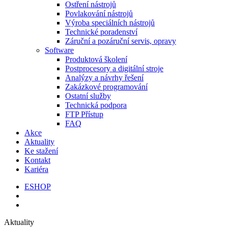
Ostření nástrojů
Povlakování nástrojů
Výroba speciálních nástrojů
Technické poradenství
Záruční a pozáruční servis, opravy
Software
Produktová školení
Postprocesory a digitální stroje
Analýzy a návrhy řešení
Zakázkové programování
Ostatní služby
Technická podpora
FTP Přístup
FAQ
Akce
Aktuality
Ke stažení
Kontakt
Kariéra
ESHOP
Aktuality