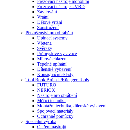
Frézovací nástroje monolitní
Frézovací nástroje s VBD
Závitování
Vrtání
Dělové vrtání
Soustružení
Příslušenství pro obrábění
Upínací systémy
Vřetena
Svěráky
Průmyslové vysavače
Mlhové chlazení
Tepelné upínání
Dílenské vybavení
Konsignační sklady
Tool Book Brütsch/Rüegger Tools
FUTURO
NERIOX
Nástroje pro obrábění
Měřící technika
Montážní technika, dílenské vybavení
Spojovací materiály
Ochranné pomůcky
Speciální výroba
Ostření nástrojů