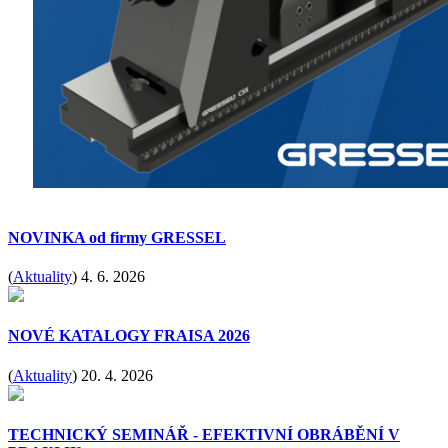
NOVINKA od firmy GRESSEL
(
Aktuality
)
4. 6. 2026
NOVÉ KATALOGY FRAISA 2026
(
Aktuality
)
20. 4. 2026
TECHNICKÝ SEMINÁŘ - EFEKTIVNÍ OBRÁBĚNÍ V