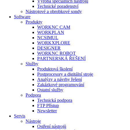
Výroba speciálních nástrojů
Technické poradenství
Nástrojové a obrobkové sondy
Software
Produkty
WORKNC CAM
WORKPLAN
NCSIMUL
WORKXPLORE
DESIGNER
WORKNC ROBOT
PARTNERSKÁ ŘEŠENÍ
Služby
Produktová školení
Postprocesory a digitální stroje
Analýzy a návrhy řešení
Zakázkové programování
Ostatní služby
Podpora
Technická podpora
FTP Přístup
Newsletter
Servis
Nástroje
Ostření nástrojů