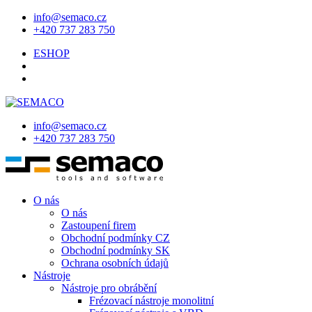
info@semaco.cz
+420 737 283 750
ESHOP
info@semaco.cz
+420 737 283 750
O nás
O nás
Zastoupení firem
Obchodní podmínky CZ
Obchodní podmínky SK
Ochrana osobních údajů
Nástroje
Nástroje pro obrábění
Frézovací nástroje monolitní