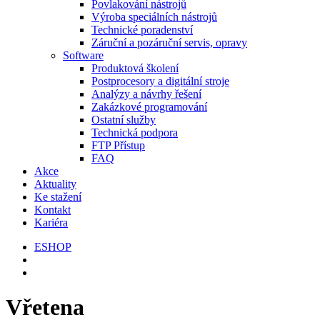
Povlakování nástrojů
Výroba speciálních nástrojů
Technické poradenství
Záruční a pozáruční servis, opravy
Software
Produktová školení
Postprocesory a digitální stroje
Analýzy a návrhy řešení
Zakázkové programování
Ostatní služby
Technická podpora
FTP Přístup
FAQ
Akce
Aktuality
Ke stažení
Kontakt
Kariéra
ESHOP
Vřetena