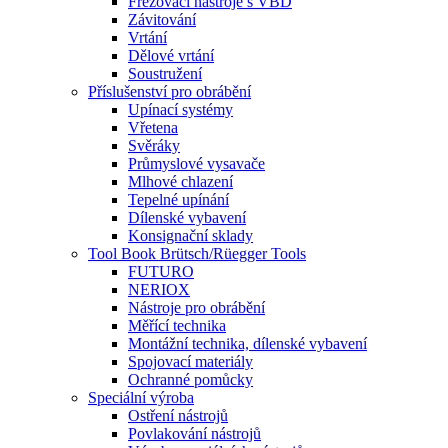
Frézovací nástroje s VBD
Závitování
Vrtání
Dělové vrtání
Soustružení
Příslušenství pro obrábění
Upínací systémy
Vřetena
Svěráky
Průmyslové vysavače
Mlhové chlazení
Tepelné upínání
Dílenské vybavení
Konsignační sklady
Tool Book Brütsch/Rüegger Tools
FUTURO
NERIOX
Nástroje pro obrábění
Měřící technika
Montážní technika, dílenské vybavení
Spojovací materiály
Ochranné pomůcky
Speciální výroba
Ostření nástrojů
Povlakování nástrojů