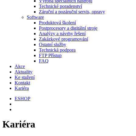
Výroba speciálních nástrojů
Technické poradenství
Záruční a pozáruční servis, opravy
Software
Produktová školení
Postprocesory a digitální stroje
Analýzy a návrhy řešení
Zakázkové programování
Ostatní služby
Technická podpora
FTP Přístup
FAQ
Akce
Aktuality
Ke stažení
Kontakt
Kariéra
ESHOP
Kariéra