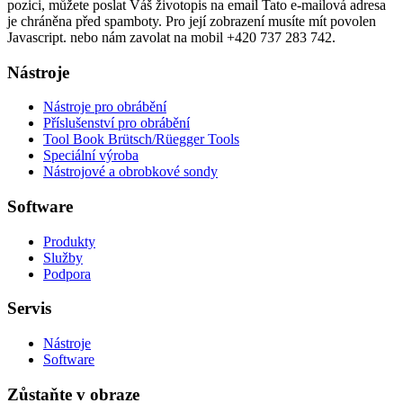
pozici, můžete poslat Váš životopis na email
Tato e-mailová adresa
je chráněna před spamboty. Pro její zobrazení musíte mít povolen
Javascript.
nebo nám zavolat na mobil +420 737 283 742.
Nástroje
Nástroje pro obrábění
Příslušenství pro obrábění
Tool Book Brütsch/Rüegger Tools
Speciální výroba
Nástrojové a obrobkové sondy
Software
Produkty
Služby
Podpora
Servis
Nástroje
Software
Zůstaňte v obraze