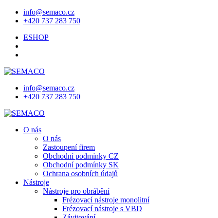
info@semaco.cz
+420 737 283 750
ESHOP
info@semaco.cz
+420 737 283 750
O nás
O nás
Zastoupení firem
Obchodní podmínky CZ
Obchodní podmínky SK
Ochrana osobních údajů
Nástroje
Nástroje pro obrábění
Frézovací nástroje monolitní
Frézovací nástroje s VBD
Závitování