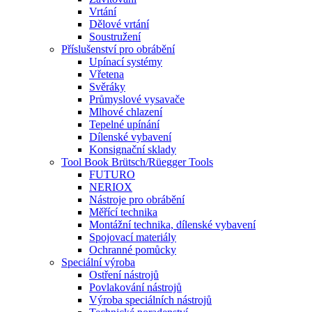
Vrtání
Dělové vrtání
Soustružení
Příslušenství pro obrábění
Upínací systémy
Vřetena
Svěráky
Průmyslové vysavače
Mlhové chlazení
Tepelné upínání
Dílenské vybavení
Konsignační sklady
Tool Book Brütsch/Rüegger Tools
FUTURO
NERIOX
Nástroje pro obrábění
Měřící technika
Montážní technika, dílenské vybavení
Spojovací materiály
Ochranné pomůcky
Speciální výroba
Ostření nástrojů
Povlakování nástrojů
Výroba speciálních nástrojů