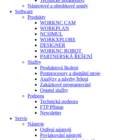
Technické poradenství
Nástrojové a obrobkové sondy
Software
Produkty
WORKNC CAM
WORKPLAN
NCSIMUL
WORKXPLORE
DESIGNER
WORKNC ROBOT
PARTNERSKÁ ŘEŠENÍ
Služby
Produktová školení
Postprocesory a digitální stroje
Analýzy a návrhy řešení
Zakázkové programování
Ostatní služby
Podpora
Technická podpora
FTP Přístup
Newsletter
Servis
Nástroje
Ostření nástrojů
Povlakování nástrojů