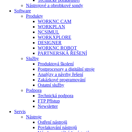
Technické poradenství
Nástrojové a obrobkové sondy
Software
Produkty
WORKNC CAM
WORKPLAN
NCSIMUL
WORKXPLORE
DESIGNER
WORKNC ROBOT
PARTNERSKÁ ŘEŠENÍ
Služby
Produktová školení
Postprocesory a digitální stroje
Analýzy a návrhy řešení
Zakázkové programování
Ostatní služby
Podpora
Technická podpora
FTP Přístup
Newsletter
Servis
Nástroje
Ostření nástrojů
Povlakování nástrojů