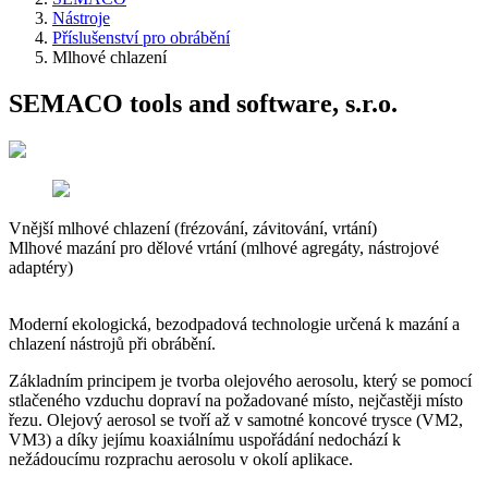
Nástroje
Příslušenství pro obrábění
Mlhové chlazení
SEMACO tools and software, s.r.o.
Vnější mlhové chlazení (frézování, závitování, vrtání)
Mlhové mazání pro dělové vrtání (mlhové agregáty, nástrojové
adaptéry)
Moderní ekologická, bezodpadová technologie určená k mazání a
chlazení nástrojů při obrábění.
Základním principem je tvorba olejového aerosolu, který se pomocí
stlačeného vzduchu dopraví na požadované místo, nejčastěji místo
řezu. Olejový aerosol se tvoří až v samotné koncové trysce (VM2,
VM3) a díky jejímu koaxiálnímu uspořádání nedochází k
nežádoucímu rozprachu aerosolu v okolí aplikace.