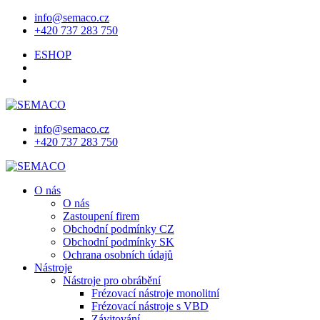
info@semaco.cz
+420 737 283 750
ESHOP
info@semaco.cz
+420 737 283 750
O nás
O nás
Zastoupení firem
Obchodní podmínky CZ
Obchodní podmínky SK
Ochrana osobních údajů
Nástroje
Nástroje pro obrábění
Frézovací nástroje monolitní
Frézovací nástroje s VBD
Závitování