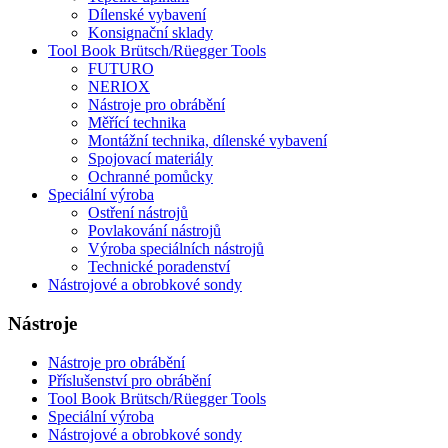
Dílenské vybavení
Konsignační sklady
Tool Book Brütsch/Rüegger Tools
FUTURO
NERIOX
Nástroje pro obrábění
Měřící technika
Montážní technika, dílenské vybavení
Spojovací materiály
Ochranné pomůcky
Speciální výroba
Ostření nástrojů
Povlakování nástrojů
Výroba speciálních nástrojů
Technické poradenství
Nástrojové a obrobkové sondy
Nástroje
Nástroje pro obrábění
Příslušenství pro obrábění
Tool Book Brütsch/Rüegger Tools
Speciální výroba
Nástrojové a obrobkové sondy