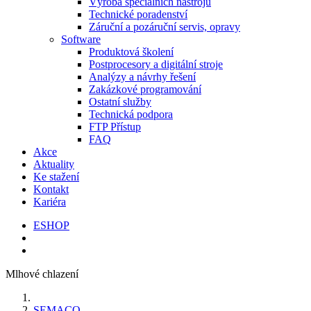
Výroba speciálních nástrojů
Technické poradenství
Záruční a pozáruční servis, opravy
Software
Produktová školení
Postprocesory a digitální stroje
Analýzy a návrhy řešení
Zakázkové programování
Ostatní služby
Technická podpora
FTP Přístup
FAQ
Akce
Aktuality
Ke stažení
Kontakt
Kariéra
ESHOP
Mlhové chlazení
SEMACO