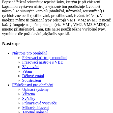
Popsané řešení odstraňuje tepelné šoky, kterým je při chlazení
kapalinou vystaven nástroj a výrazně tím prodlužuje životnost
nástrojů ze slinutých karbidů (obrábění, frézování, soustružení) i
rychlořezné oceli (ostřihování, prostřihování, řezání, tváření). V
nabídce máme tři základní typy přístrojů VM1, VM2 aVM3, z nichž
každý funguje na jiném principu (viz. VM1, VM2, VM3-VM3N) a
mnoho příslušenství. Tam, kde nelze použít běžně vyráběné typy,
vyrobíme dle požadavků jakýkoliv speciál.
Nástroje
Nástroje pro obrábění
Frézovací nástroje monolitní
Frézovací nástroje s VBD
Závitování
Vrtání
Dělové vrtání
Soustružení
Příslušenství pro obrábění
Upínací systémy
Vřetena
Svěráky
Průmyslové vysavače
Mlhové chlazení
Tepelné upínání