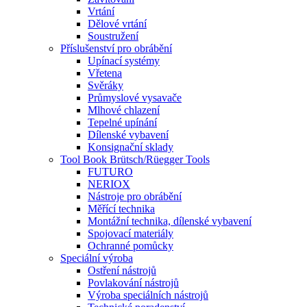
Vrtání
Dělové vrtání
Soustružení
Příslušenství pro obrábění
Upínací systémy
Vřetena
Svěráky
Průmyslové vysavače
Mlhové chlazení
Tepelné upínání
Dílenské vybavení
Konsignační sklady
Tool Book Brütsch/Rüegger Tools
FUTURO
NERIOX
Nástroje pro obrábění
Měřící technika
Montážní technika, dílenské vybavení
Spojovací materiály
Ochranné pomůcky
Speciální výroba
Ostření nástrojů
Povlakování nástrojů
Výroba speciálních nástrojů