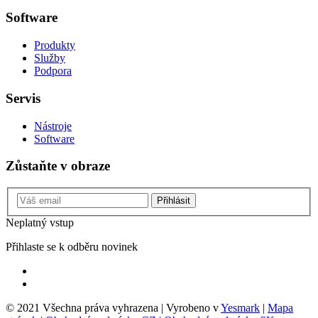
Software
Produkty
Služby
Podpora
Servis
Nástroje
Software
Zůstaňte v obraze
Přihlásit
Neplatný vstup
Přihlaste se k odběru novinek
© 2021 Všechna práva vyhrazena | Vyrobeno v
Yesmark
|
Mapa