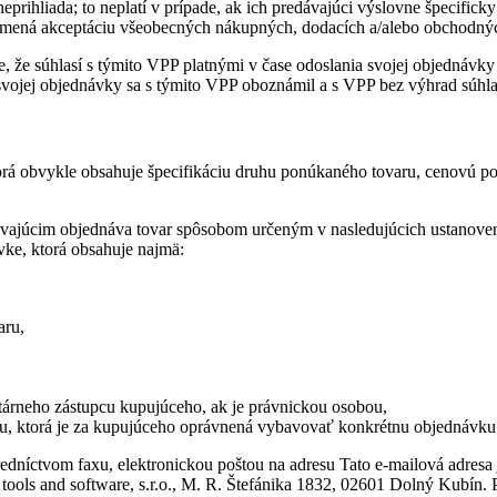
ihliada; to neplatí v prípade, ak ich predávajúci výslovne špecifick
amená akceptáciu všeobecných nákupných, dodacích a/alebo obchodn
 že súhlasí s týmito VPP platnými v čase odoslania svojej objednávk
svojej objednávky sa s týmito VPP oboznámil a s VPP bez výhrad súhla
orá obvykle obsahuje špecifikáciu druhu ponúkaného tovaru, cenovú p
vajúcim objednáva tovar spôsobom určeným v nasledujúcich ustanoven
ke, ktorá obsahuje najmä:
aru,
tutárneho zástupcu kupujúceho, ak je právnickou osobou,
obu, ktorá je za kupujúceho oprávnená vybavovať konkrétnu objednávku
edníctvom faxu, elektronickou poštou na adresu
Tato e-mailová adresa 
ools and software, s.r.o., M. R. Štefánika 1832, 02601 Dolný Kubín. 