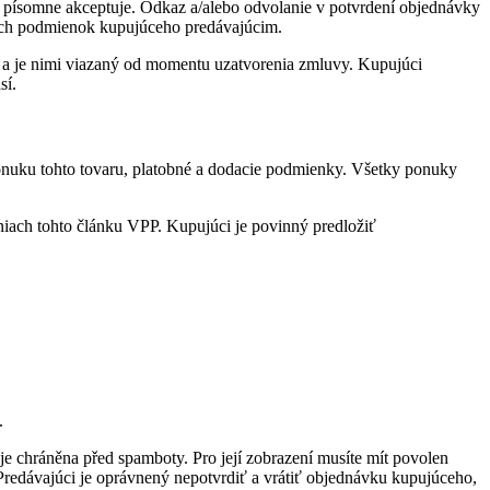
y písomne akceptuje. Odkaz a/alebo odvolanie v potvrdení objednávky
ých podmienok kupujúceho predávajúcim.
y a je nimi viazaný od momentu uzatvorenia zmluvy. Kupujúci
sí.
onuku tohto tovaru, platobné a dodacie podmienky. Všetky ponuky
iach tohto článku VPP. Kupujúci je povinný predložiť
.
je chráněna před spamboty. Pro její zobrazení musíte mít povolen
Predávajúci je oprávnený nepotvrdiť a vrátiť objednávku kupujúceho,