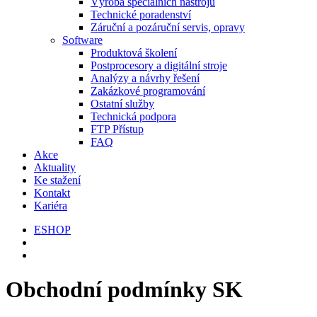
Výroba speciálních nástrojů
Technické poradenství
Záruční a pozáruční servis, opravy
Software
Produktová školení
Postprocesory a digitální stroje
Analýzy a návrhy řešení
Zakázkové programování
Ostatní služby
Technická podpora
FTP Přístup
FAQ
Akce
Aktuality
Ke stažení
Kontakt
Kariéra
ESHOP
Obchodní podmínky SK