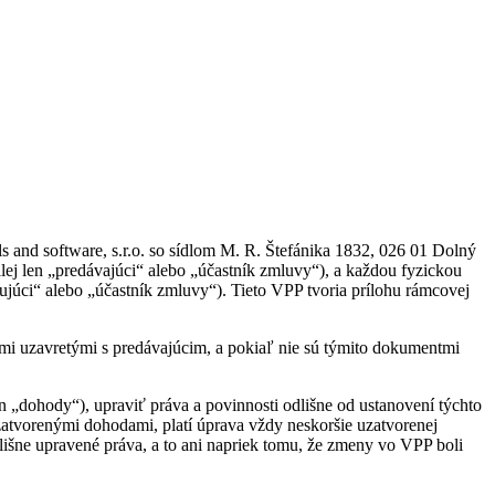
nd software, s.r.o. so sídlom M. R. Štefánika 1832, 026 01 Dolný
lej len „predávajúci“ alebo „účastník zmluvy“), a každou fyzickou
júci“ alebo „účastník zmluvy“). Tieto VPP tvoria prílohu rámcovej
i uzavretými s predávajúcim, a pokiaľ nie sú týmito dokumentmi
 „dohody“), upraviť práva a povinnosti odlišne od ustanovení týchto
atvorenými dohodami, platí úprava vždy neskoršie uzatvorenej
šne upravené práva, a to ani napriek tomu, že zmeny vo VPP boli