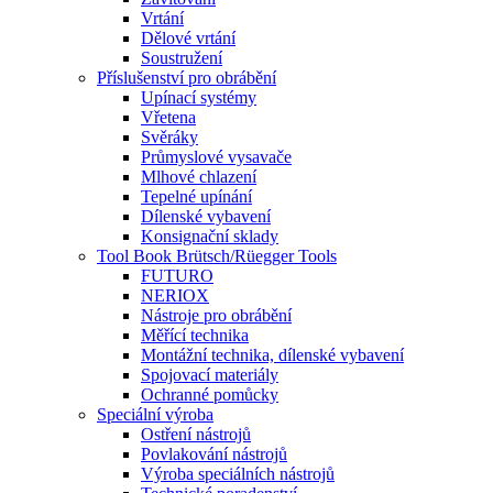
Vrtání
Dělové vrtání
Soustružení
Příslušenství pro obrábění
Upínací systémy
Vřetena
Svěráky
Průmyslové vysavače
Mlhové chlazení
Tepelné upínání
Dílenské vybavení
Konsignační sklady
Tool Book Brütsch/Rüegger Tools
FUTURO
NERIOX
Nástroje pro obrábění
Měřící technika
Montážní technika, dílenské vybavení
Spojovací materiály
Ochranné pomůcky
Speciální výroba
Ostření nástrojů
Povlakování nástrojů
Výroba speciálních nástrojů