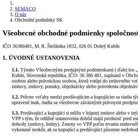
SEMACO
O nás
Obchodní podmínky SK
Všeobecné obchodné podmienky spoločnost
IČO 36386481, M. R. Štefánika 1832, 026 01 Dolný Kubín
1. ÚVODNÉ USTANOVENIA
1.1.
Týmito Všeobecnými predajnými podmienkami ( ďalej len „V
Kubín, Slovenská republika, IČO: 36 386 481, zapísaná v Obchod
osobou alebo právnickou osobou, ktorá vstúpi do zmluvného vzť
zmluvy, zmluvy, ponuky, objednávky alebo potvrdenia objednávk
1.2.
Právne vzťahy medzi predávajúcim a kupujúcim sa riadia tý
upravené inak, riadia sa všeobecne záväznými právnymi predp
1.3.
Predávajúci a kupujúci si môžu v kúpnej zmluve alebo v iný
VPP s tým, že odlišné ustanovenia dohôd majú prednosť pred us
dohody (zmluvy, listiny). Zmeny vo VPP počas trvania zmluvnéh
vykonané neskôr, ak sa kupujúci a predávajúci písomne nedohod