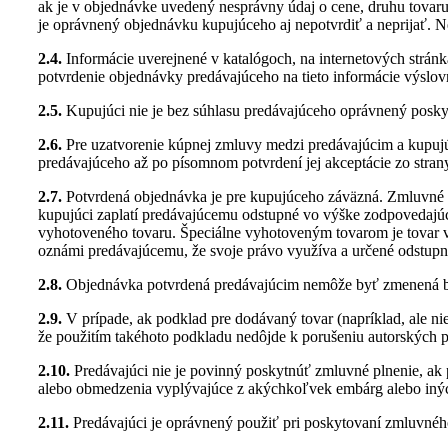
ak je v objednávke uvedený nesprávny údaj o cene, druhu tovar
je oprávnený objednávku kupujúceho aj nepotvrdiť a neprijať. Ne
2.4.
Informácie uverejnené v katalógoch, na internetových stránk
potvrdenie objednávky predávajúceho na tieto informácie výslov
2.5.
Kupujúci nie je bez súhlasu predávajúceho oprávnený posky
2.6.
Pre uzatvorenie kúpnej zmluvy medzi predávajúcim a kupujú
predávajúceho až po písomnom potvrdení jej akceptácie zo stran
2.7.
Potvrdená objednávka je pre kupujúceho záväzná. Zmluvné 
kupujúci zaplatí predávajúcemu odstupné vo výške zodpovedajúce
vyhotoveného tovaru. Špeciálne vyhotoveným tovarom je tovar v
oznámi predávajúcemu, že svoje právo využíva a určené odstupn
2.8.
Objednávka potvrdená predávajúcim nemôže byť zmenená b
2.9.
V prípade, ak podklad pre dodávaný tovar (napríklad, ale ni
že použitím takéhoto podkladu nedôjde k porušeniu autorských pr
2.10.
Predávajúci nie je povinný poskytnúť zmluvné plnenie, a
alebo obmedzenia vyplývajúce z akýchkoľvek embárg alebo inýc
2.11.
Predávajúci je oprávnený použiť pri poskytovaní zmluvného