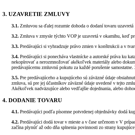
3. UZAVRETIE ZMLUVY
3.1.
Zmluvou sa ďalej rozumie dohoda o dodaní tovaru uzavretá
3.2.
Zmluva v zmysle týchto VOP je uzavretá v okamihu, keď pr
3.3.
Predávajúci si vyhradzuje právo zmien v konštrukcii a v tva
3.4.
Predávajúci si ponecháva vlastnícke a autorské práva ku ka
nekopírovať a nerozmnožovať akékoľvek materiály alebo dokumen
predávajúcemu zmluvnú pokutu za každé porušenie samostatne. 
3.5.
Pre predávajúceho a kupujúceho sú záväzné údaje obsiahn
zmluva, sú pre jej účastníkov záväzné údaje uvedené v tejto zm
Akékoľvek nadväzujúce alebo vedľajšie dojednania, alebo doho
4. DODANIE TOVARU
4.1.
Predávajúci podľa písomne potvrdenej objednávky dodá kup
4.2.
Predávajúci dodá tovar v mieste a v čase určenom v V prípad
začína plynúť až odo dňa splnenia povinnosti zo strany kupujúce