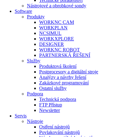
Technické poradenství
Nástrojové a obrobkové sondy
Software
Produkty
WORKNC CAM
WORKPLAN
NCSIMUL
WORKXPLORE
DESIGNER
WORKNC ROBOT
PARTNERSKÁ ŘEŠENÍ
Služby
Produktová školení
Postprocesory a digitální stroje
Analýzy a návrhy řešení
Zakázkové programování
Ostatní služby
Podpora
Technická podpora
FTP Přístup
Newsletter
Servis
Nástroje
Ostření nástrojů
Povlakování nástrojů