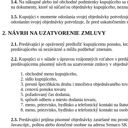
1.4.
Na nákupné alebo iné obchodné podmienky kupujúceho sa nepr
na dokumenty, ktoré sú súčasťou objednávky kupujúceho, nezn
1.5.
Kupujúci v momente odoslania svojej objednávky potvrdzuje,
odoslaním svojej objednávky potvrdzuje, že pred uskutočnením 
2. NÁVRH NA UZATVORENIE ZMLUVY
2.1.
Predávajúci je oprávnený predložiť kupujúcemu ponuku, kt
predávajúceho sú nezáväzné a môžu podliehať zmenám.
2.2.
Kupujúci si v súlade s úpravou vzájomných vzťahov s predá
predávajúcemu písomný návrh na uzatvorenie zmluvy v objednáv
obchodné meno kupujúceho,
sídlo kupujúceho,
presnú špecifikáciu druhu i množstva objednávaného tov
cenovú ponuku tovaru
požadovaný čas dodania,
spôsob odberu a miesto dodania tovaru,
meno, priezvisko, bydlisko a telefonický kontakt na šta
meno, priezvisko, bydlisko a telefonický kontakt na os
2.3.
Predávajúci prijíma písomné objednávky zasielané mu prostr
Javascript.
, poštou alebo doručené osobne na adresu Semaco SK t