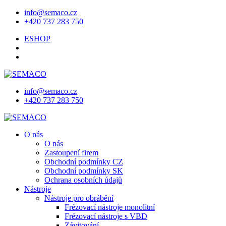
info@semaco.cz
+420 737 283 750
ESHOP
info@semaco.cz
+420 737 283 750
O nás
O nás
Zastoupení firem
Obchodní podmínky CZ
Obchodní podmínky SK
Ochrana osobních údajů
Nástroje
Nástroje pro obrábění
Frézovací nástroje monolitní
Frézovací nástroje s VBD
Závitování