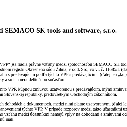
i SEMACO SK tools and software, s.r.o.
PP“ )sa riadia právne vzťahy medzi spoločnosťou SEMACO SK tools a
nom registri Okresného súdu Žilina, v odd. Sro, vo vl. č. 11685/L (ďa
ahu s predávajúcim podľa týchto VPP s predávajúcim. (ďalej len „kupu
y a sú ich neoddeliteľnou súčasťou.
mito VPP, kúpnou zmluvou uzatvorenou s predávajúcim, inými zmluvam
ismi Slovenskej republiky, predovšetkým Obchodným zákonníkom.
ch dohodách a dokumentoch, medzi nimi platne uzatvorenými (ďalej len
tanoveniami týchto VPP. V prípade rozporov medzi takto účastníkmi uz
o vzťahu medzi účastníkmi nemajú vplyv na dohodami a zmluvami odli
nú inak.