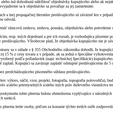
u alebo iná dohodnutá náležitosť objednávky kupujúceho alebo ak neja
vyjadrenie sa k objednávke sa považuje za jej zamietnutie.
ach a inej propagačnej literatúre predávajúceho sú záväzné len v príp
ne odvolá.
tnúť rámcovú zmluvu, zmluvu, ponuku, objednávku alebo potvrdenie ob
cim, resp. iných dojednaní a pre ich rozsah, je rozhodujúca písomne
y predávajúceho. Všeobecne platí, že objednávka kupujúceho nie je zá
strany sa v súlade s § 355 Obchodného zákonníka dohodli, že kupujúc
j 15 % z ceny tovaru a v prípade, ak sa jedná o špeciálne vyhotoveni
yrobený podľa požiadaviek (napr. technickej špecifikácie) kupujúceho
é zaplatí. Kupujúci sa zaväzuje zaplatiť odstupné predávajúcemu do 
ez predchádzajúceho písomného súhlasu predávajúceho.
elen: výkres, náčrt, vzor, projekt, fotografia, topografia polovodiča),
áv a/alebo priemyselných a/alebo iných práv duševného vlastníctva tre
k poskytnutiu tohto plnenia bránia obmedzenia vyplývajúce z národný
h sankcií.
 plnenia tretie osoby, pričom za konanie týchto tretích osôb zodpoved