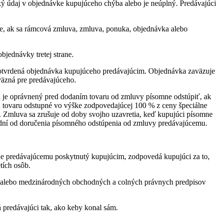
ký údaj v objednávke kupujúceho chýba alebo je neúplný. Predávajúci
ade, ak sa rámcová zmluva, zmluva, ponuka, objednávka alebo
jednávky tretej strane.
 potvrdená objednávka kupujúceho predávajúcim. Objednávka zaväzuje
väzná pre predávajúceho.
i je oprávnený pred dodaním tovaru od zmluvy písomne odstúpiť, ak
a tovaru odstupné vo výške zodpovedajúcej 100 % z ceny špeciálne
. Zmluva sa zrušuje od doby svojho uzavretia, keď kupujúci písomne
5 dní od doručenia písomného odstúpenia od zmluvy predávajúcemu.
 bude predávajúcemu poskytnutý kupujúcim, zodpovedá kupujúci za to,
tích osôb.
ch alebo medzinárodných obchodných a colných právnych predpisov
á predávajúci tak, ako keby konal sám.