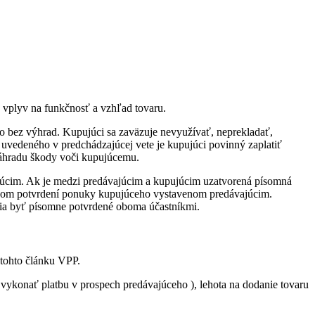
ý vplyv na funkčnosť a vzhľad tovaru.
to bez výhrad. Kupujúci sa zaväzuje nevyužívať, neprekladať,
vedeného v predchádzajúcej vete je kupujúci povinný zaplatiť
náhradu škody voči kupujúcemu.
úcim. Ak je medzi predávajúcim a kupujúcim uzatvorená písomná
ísomnom potvrdení ponuky kupujúceho vystavenom predávajúcim.
ia byť písomne potvrdené oboma účastníkmi.
tohto článku VPP.
. vykonať platbu v prospech predávajúceho ), lehota na dodanie tovaru