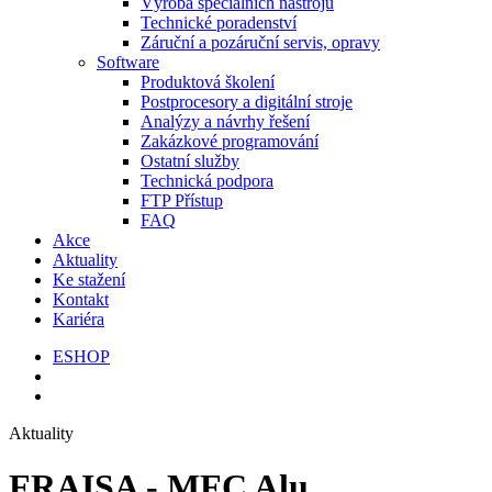
Výroba speciálních nástrojů
Technické poradenství
Záruční a pozáruční servis, opravy
Software
Produktová školení
Postprocesory a digitální stroje
Analýzy a návrhy řešení
Zakázkové programování
Ostatní služby
Technická podpora
FTP Přístup
FAQ
Akce
Aktuality
Ke stažení
Kontakt
Kariéra
ESHOP
Aktuality
FRAISA - MFC Alu