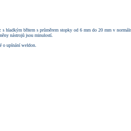
z s hladkým břitem s průměrem stopky od 6 mm do 20 mm v normální,
ěny nástrojů jsou minulostí.
é o upínání weldon.