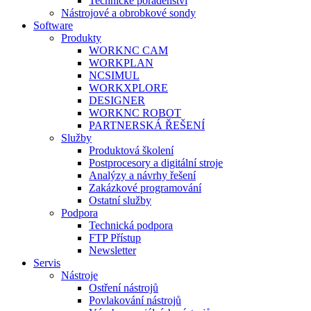
Technické poradenství
Nástrojové a obrobkové sondy
Software
Produkty
WORKNC CAM
WORKPLAN
NCSIMUL
WORKXPLORE
DESIGNER
WORKNC ROBOT
PARTNERSKÁ ŘEŠENÍ
Služby
Produktová školení
Postprocesory a digitální stroje
Analýzy a návrhy řešení
Zakázkové programování
Ostatní služby
Podpora
Technická podpora
FTP Přístup
Newsletter
Servis
Nástroje
Ostření nástrojů
Povlakování nástrojů