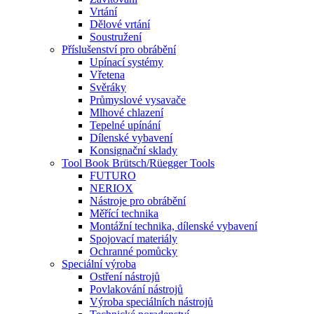
Vrtání
Dělové vrtání
Soustružení
Příslušenství pro obrábění
Upínací systémy
Vřetena
Svěráky
Průmyslové vysavače
Mlhové chlazení
Tepelné upínání
Dílenské vybavení
Konsignační sklady
Tool Book Brütsch/Rüegger Tools
FUTURO
NERIOX
Nástroje pro obrábění
Měřící technika
Montážní technika, dílenské vybavení
Spojovací materiály
Ochranné pomůcky
Speciální výroba
Ostření nástrojů
Povlakování nástrojů
Výroba speciálních nástrojů