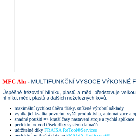
MFC Alu
-
MULTIFUNKČNÍ VYSOCE VÝKONNÉ F
Úspěšné frézování hliníku, plastů a mědi představuje velko
hliníku, mědi, plastů a dalších neželezných kovů.
maximální rychlost úběru třísky, snížené výrobní náklady
vynikající kvalita povrchu, vyšší produktivita, automatizace a 
snadné použití => kratší časy nastavení stroje a rychlá aplikace
perfektní odvod třísek díky systému lamačů
udržitelné díky
FRAISA ReTool®Services
perfektní aplikační data ve
FRAISA ToolExpert®