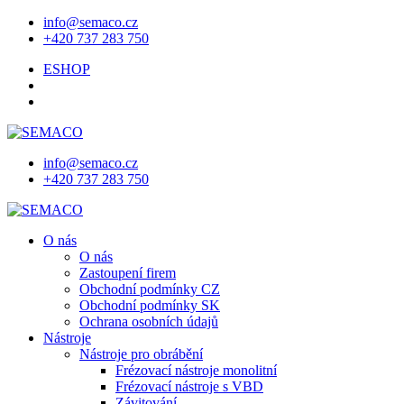
info@semaco.cz
+420 737 283 750
ESHOP
info@semaco.cz
+420 737 283 750
O nás
O nás
Zastoupení firem
Obchodní podmínky CZ
Obchodní podmínky SK
Ochrana osobních údajů
Nástroje
Nástroje pro obrábění
Frézovací nástroje monolitní
Frézovací nástroje s VBD
Závitování